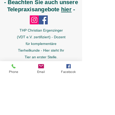
- Beachten Sie auch unsere
Telepraxisangebote
hier
-
THP Christian Ergenzinger
(VDT e.V. zertifiziert) - Dozent
für komplementäre
Tierheilkunde - Hier steht Ihr
Tier an erster Stelle.
Phone
Email
Facebook
Morbus Addison / Hypoadreokortizissmus
Morbus Cushing / Hyperadrenokortizissmus