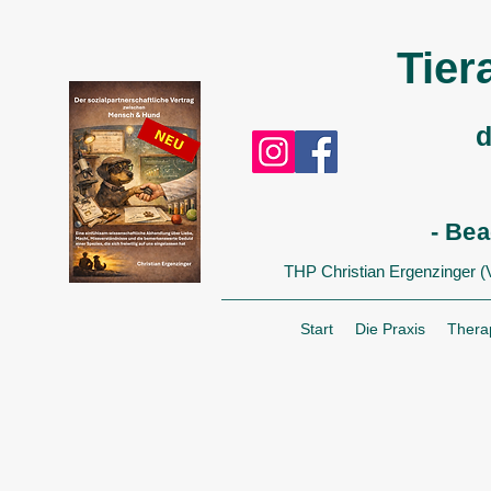
Tier
d
- Be
THP Christian Ergenzinger (VD
Start
Die Praxis
Thera