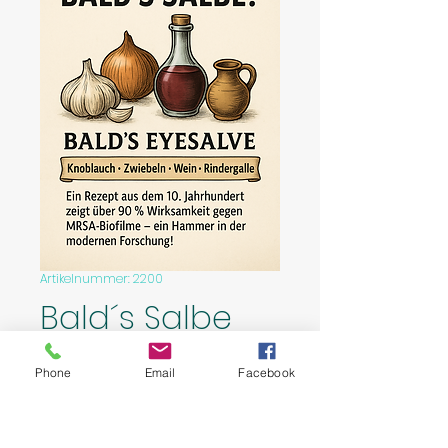
Artikelnummer: 2200
Bald´s Salbe
Preis
2,50 €
Phone
Email
Facebook
In den Warenkorb