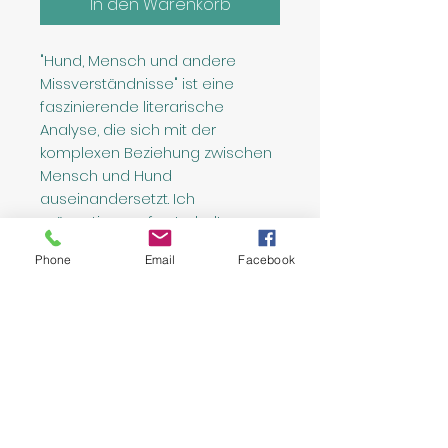
In den Warenkorb
"Hund, Mensch und andere
Missverständnisse" ist eine
faszinierende literarische
Analyse, die sich mit der
komplexen Beziehung zwischen
Mensch und Hund
auseinandersetzt. Ich
präsentiere auf unterhaltsame
Weise 11 Akte und Seiten, in
Phone
Email
Facebook
denen ich auf humorvolle und
dennoch wissenschaftlich
fundierte Weise die
Missverständnisse, die zwischen
Hunden und ihren Besitzern
entstehen können, beleuchte.
Diese "streng" wissenschaftliche
Betrachtung bietet sowohl